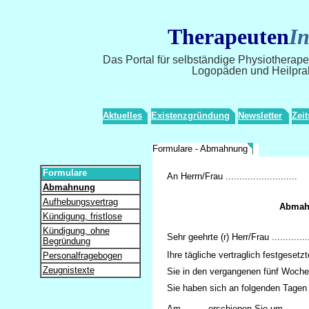
Therapeuten
In
Das Portal für selbständige Physiotherap
Logopäden und Heilprak
Aktuelles
Existenzgründung
Newsletter
Zeit
Formulare - Abmahnung
Formulare
An Herrn/Frau ..........................
Abmahnung
Aufhebungsvertrag
Abmah
Kündigung, fristlose
Kündigung, ohne
Sehr geehrte (r) Herr/Frau ..............
Begründung
Ihre tägliche vertraglich festgesetzt
Personalfragebogen
Zeugnistexte
Sie in den vergangenen fünf Wochen 
Sie haben sich an folgenden Tagen 
Am ........ erschienen Sie um ........